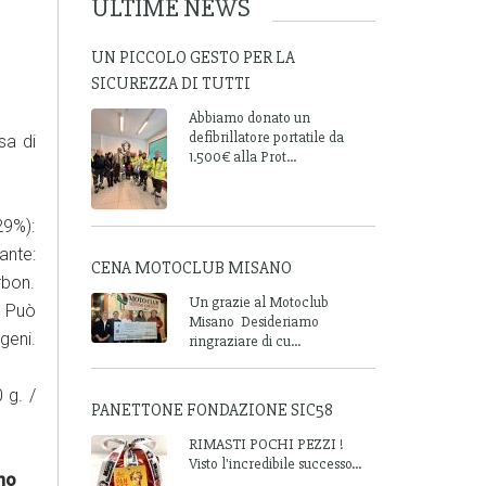
ULTIME NEWS
UN PICCOLO GESTO PER LA
SICUREZZA DI TUTTI
Abbiamo donato un
defibrillatore portatile da
sa di
1.500€ alla Prot...
29%):
ante:
CENA MOTOCLUB MISANO
rbon.
Un grazie al Motoclub
. Può
Misano Desideriamo
geni.
ringraziare di cu...
 g. /
PANETTONE FONDAZIONE SIC58
RIMASTI POCHI PEZZI !
Visto l'incredibile successo...
ino