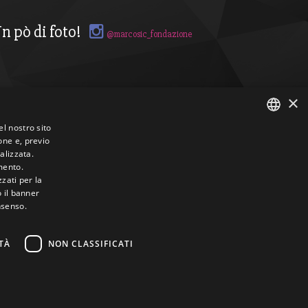
n pò di foto!
@marcosic_fondazione
×
el nostro sito
one e, previo
ITALIAN
alizzata.
mento.
ENGLISH
zzati per la
o il banner
nsenso.
TÀ
NON CLASSIFICATI