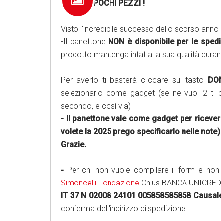
RIMASTI POCHI PEZZI !
Visto l'incredibile successo dello scorso anno
-Il panettone
NON è disponibile per le sped
prodotto mantenga intatta la sua qualità durant
Per averlo ti basterà cliccare sul tasto
DO
selezionarlo come gadget (se ne vuoi 2 ti b
secondo, e così via)
- Il panettone vale come gadget per riceve
volete la 2025 prego specificarlo nelle note)
Grazie.
-
Per chi non vuole compilare il form e non 
Simoncelli Fondazione
Onlus BANCA UNICRED
IT 37 N 02008 24101 005858585858 Causale
conferma dell'indirizzo di spedizione.