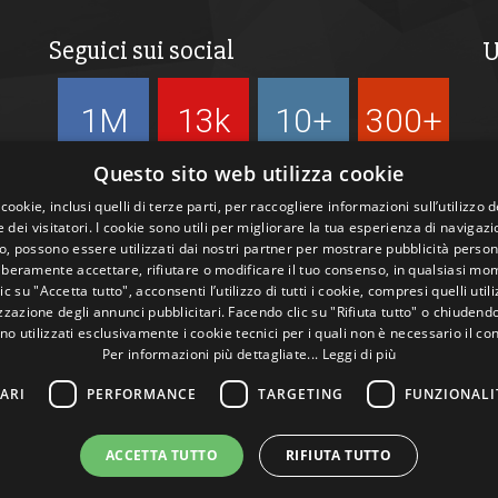
Seguici sui social
U
1M
13k
10+
300+
Followers
Followers
Followers
Followers
Questo sito web utilizza cookie
 cookie, inclusi quelli di terze parti, per raccogliere informazioni sull’utilizzo d
 dei visitatori. I cookie sono utili per migliorare la tua esperienza di navigazi
, possono essere utilizzati dai nostri partner per mostrare pubblicità person
liberamente accettare, rifiutare o modificare il tuo consenso, in qualsiasi mo
c su "Accetta tutto", acconsenti l’utilizzo di tutti i cookie, compresi quelli utili
zazione degli annunci pubblicitari. Facendo clic su "Rifiuta tutto" o chiudend
no utilizzati esclusivamente i cookie tecnici per i quali non è necessario il co
Per informazioni più dettagliate...
Leggi di più
ARI
PERFORMANCE
TARGETING
FUNZIONALI
ACCETTA TUTTO
RIFIUTA TUTTO