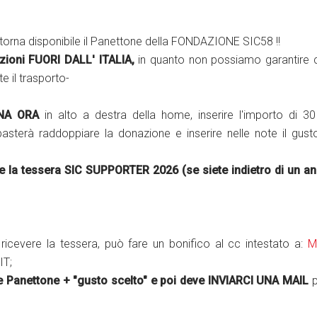
 torna disponibile il Panettone della FONDAZIONE SIC58 !!
izioni FUORI DALL' ITALIA,
in quanto non possiamo garantire c
e il trasporto-
NA ORA
in alto a destra della home, inserire l'importo di 3
asterà raddoppiare la donazione e inserire nelle note il gust
re la tessera SIC SUPPORTER 2026 (se siete indietro di un a
ricevere la tessera, può fare un bonifico al cc intestato a:
M
IT;
 Panettone + "gusto scelto" e poi deve INVIARCI UNA MAIL
p