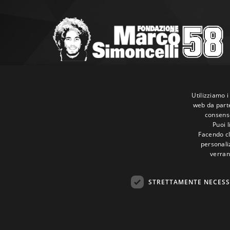
Marco Simoncelli Fondazione
Via Emilia, 9 47838 Riccione (RN)
Utilizziamo i
web da parte
P.IVA 03980340404
consenso
Tel:
+39 0541 660865
Puoi 
E-mail:
info@marcosimoncellifondazione.it
Facendo cli
personaliz
verran
Carte Accettate
STRETTAMENTE NECESS