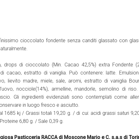
nissimo cioccolato fondente senza canditi glassato con glas
naturalmente.
ua, drops di cioccolato (Min. Cacao 42,5%) extra Fondente (
di cacao, estratto di vaniglia. Può contenere: latte. Emulsion
ovo, lievito madre, miele, sale, aromi, estratto di vaniglia Bou
’uovo, nocciole(14%), armelline, mandorle, semolino di riso
scio. Gli ingredienti evidenziati sono contemplati come aller
onservare in luogo fresco e asciutto.
l 1685 kj / Grassi totali 19,20 g. / di cui: acidi grassi saturi 9,20
 Proteine 6,80 g. / Sale 0,39 g.
tigiosa Pasticceria RACCA di Moscone Mario e C. s.a.s di Tor