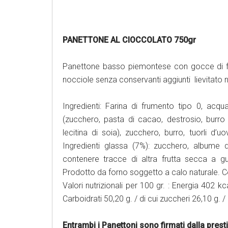
PANETTONE AL CIOCCOLATO 750gr
Panettone basso piemontese con gocce di fi
nocciole senza conservanti aggiunti lievitato 
Ingredienti: Farina di frumento tipo 0, acq
(zucchero, pasta di cacao, destrosio, burro 
lecitina di soia), zucchero, burro, tuorli d’u
Ingredienti glassa (7%): zucchero, albume d
contenere tracce di altra frutta secca a gu
Prodotto da forno soggetto a calo naturale. C
Valori nutrizionali per 100 gr. : Energia 402 kca
Carboidrati 50,20 g. / di cui zuccheri 26,10 g. /
Entrambi i Panettoni sono firmati dalla pres